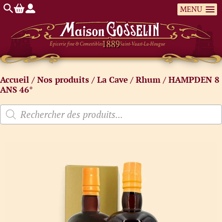
MENU
Épicerie fine & Comestibles
Saint-Vaast-La-Hougue
Accueil
/
Nos produits
/
La Cave
/
Rhum
/ HAMPDEN 8
ANS 46°