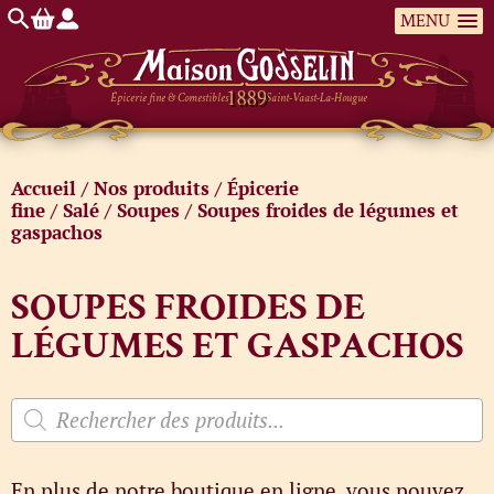
MENU
Épicerie fine & Comestibles
Saint-Vaast-La-Hougue
Accueil
/
Nos produits
/
Épicerie
fine
/
Salé
/
Soupes
/ Soupes froides de légumes et
gaspachos
SOUPES FROIDES DE
LÉGUMES ET GASPACHOS
En plus de notre boutique en ligne, vous pouvez