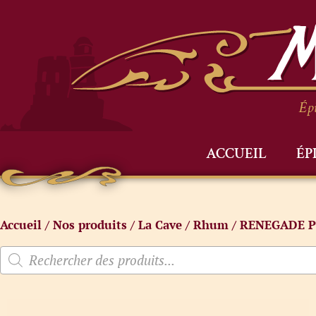
Épi
ACCUEIL
ÉP
Accueil
/
Nos produits
/
La Cave
/
Rhum
/ RENEGADE P