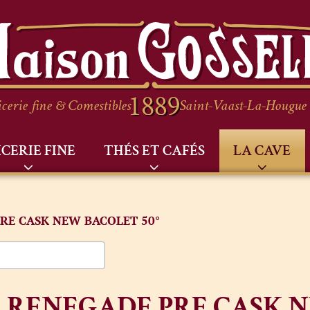
cerie fine & Comestibles
Saint-Vaast-La-Hougue
ICERIE FINE
THÉS ET CAFÉS
LA CAVE
RE CASK NEW BACOLET 50°
RENEGADE PRE CASK N