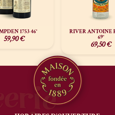
PDEN 1753 46°
RIVER ANTOINE 
69°
59,90
€
69,50
€