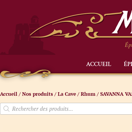
Épi
ACCUEIL
ÉP
Accueil
/
Nos produits
/
La Cave
/
Rhum
/ SAVANNA VA