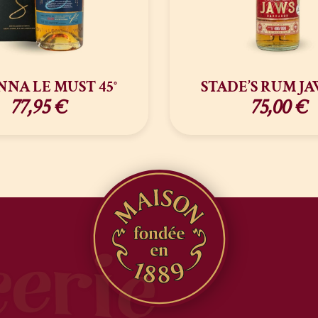
NNA LE MUST 45°
STADE’S RUM JA
77,95
€
75,00
€