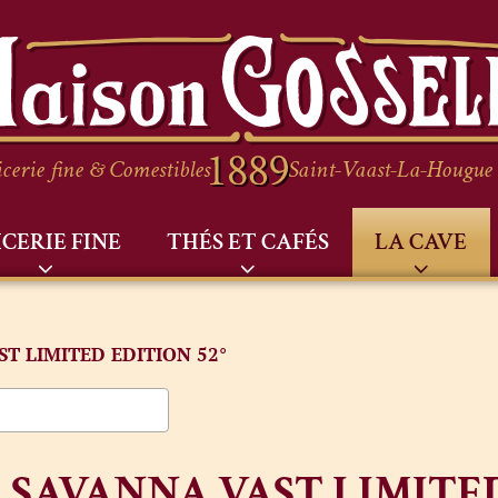
cerie fine & Comestibles
Saint-Vaast-La-Hougue
ICERIE FINE
THÉS ET CAFÉS
LA CAVE
ST LIMITED EDITION 52°
SAVANNA VAST LIMITED