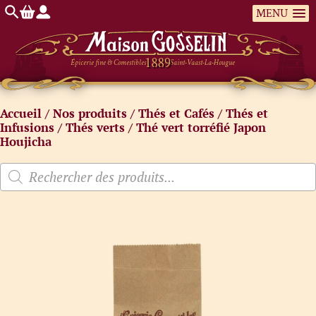
MENU
Épicerie fine & Comestibles
Saint-Vaast-La-Hougue
Accueil
/
Nos produits
/
Thés et Cafés
/
Thés et
Infusions
/
Thés verts
/ Thé vert torréfié Japon
Houjicha