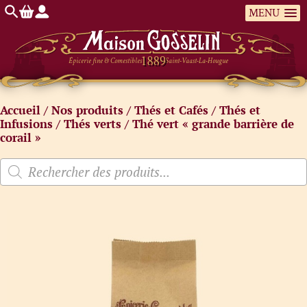
MENU
Épicerie fine & Comestibles
Saint-Vaast-La-Hougue
Accueil
/
Nos produits
/
Thés et Cafés
/
Thés et
Infusions
/
Thés verts
/ Thé vert « grande barrière de
corail »