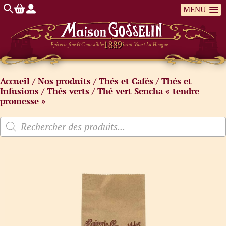
MENU
Épicerie fine & Comestibles
Saint-Vaast-La-Hougue
Accueil
/
Nos produits
/
Thés et Cafés
/
Thés et
Infusions
/
Thés verts
/ Thé vert Sencha « tendre
promesse »