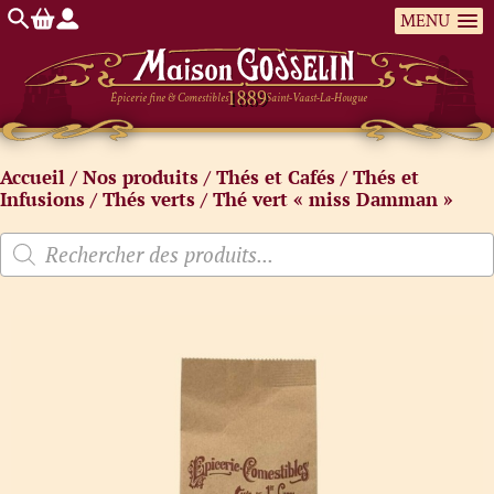
MENU
Épicerie fine & Comestibles
Saint-Vaast-La-Hougue
Accueil
/
Nos produits
/
Thés et Cafés
/
Thés et
Infusions
/
Thés verts
/ Thé vert « miss Damman »