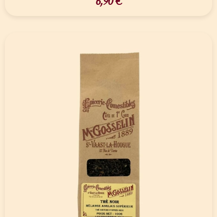
6,90
€