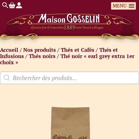
MENU
Épicerie fine & Comestibles
Saint-Vaast-La-Hougue
Accueil
/
Nos produits
/
Thés et Cafés
/
Thés et
Infusions
/
Thés noirs
/ Thé noir « earl grey extra 1er
choix »