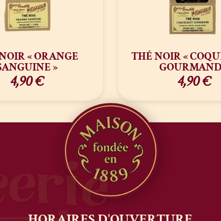
NOIR « ORANGE
THÉ NOIR « COQU
SANGUINE »
GOURMAND
4,90
€
4,90
€
HORAIRES
D'OUVERTURE