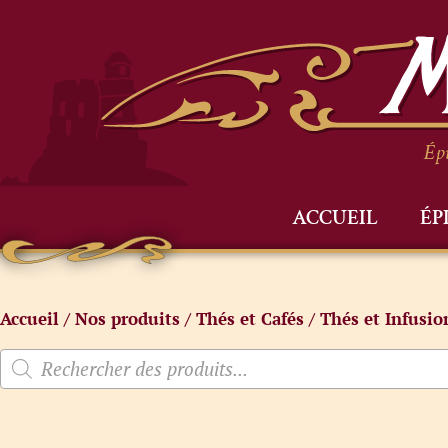
Épi
ACCUEIL
ÉP
Accueil
/
Nos produits
/
Thés et Cafés
/
Thés et Infusio