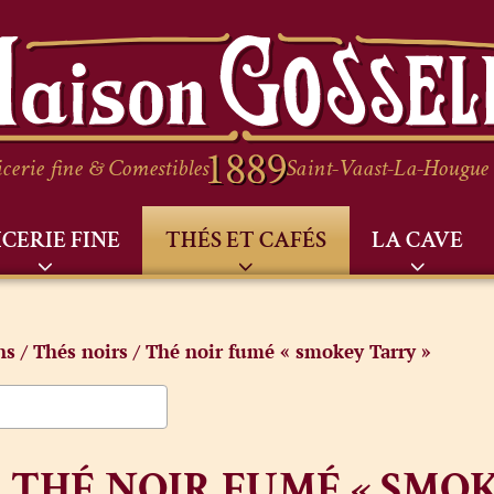
cerie fine & Comestibles
Saint-Vaast-La-Hougue
ICERIE FINE
THÉS ET CAFÉS
LA CAVE
ns
/
Thés noirs
/ Thé noir fumé « smokey Tarry »
THÉ NOIR FUMÉ « SMOK