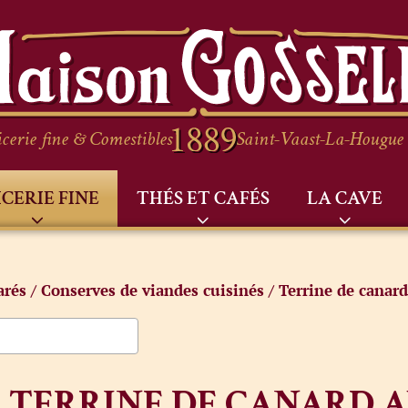
cerie fine & Comestibles
Saint-Vaast-La-Hougue
ICERIE FINE
THÉS ET CAFÉS
LA CAVE
arés
/
Conserves de viandes cuisinés
/ Terrine de canard
TERRINE DE CANARD A