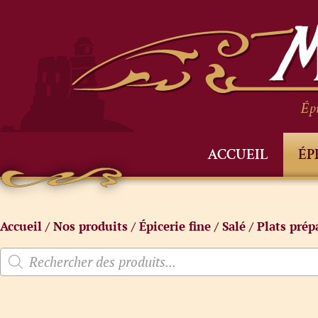
Épi
ACCUEIL
ÉP
Accueil
/
Nos produits
/
Épicerie fine
/
Salé
/
Plats prép