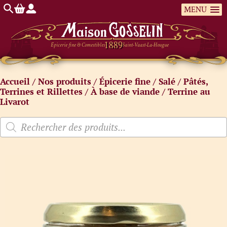
MENU
Épicerie fine & Comestibles
Saint-Vaast-La-Hougue
Accueil
/
Nos produits
/
Épicerie fine
/
Salé
/
Pâtés,
Terrines et Rillettes
/
À base de viande
/ Terrine au
Livarot