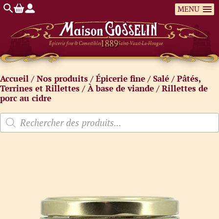
MENU
Épicerie fine & Comestibles
Saint-Vaast-La-Hougue
Accueil
/
Nos produits
/
Épicerie fine
/
Salé
/
Pâtés,
Terrines et Rillettes
/
À base de viande
/ Rillettes de
porc au cidre