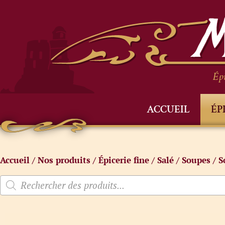
Épi
ACCUEIL
ÉP
Accueil
/
Nos produits
/
Épicerie fine
/
Salé
/
Soupes
/
S