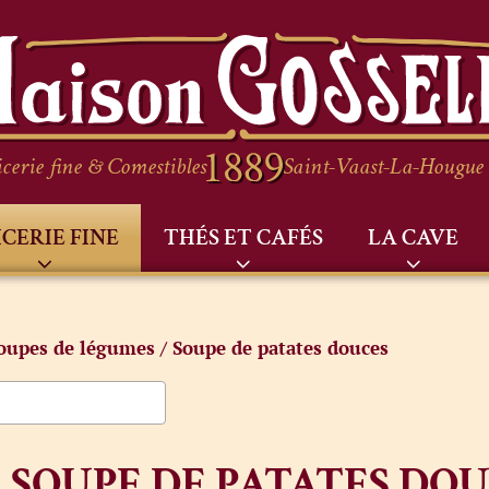
cerie fine & Comestibles
Saint-Vaast-La-Hougue
ICERIE FINE
THÉS ET CAFÉS
LA CAVE
oupes de légumes
/ Soupe de patates douces
SOUPE DE PATATES DO