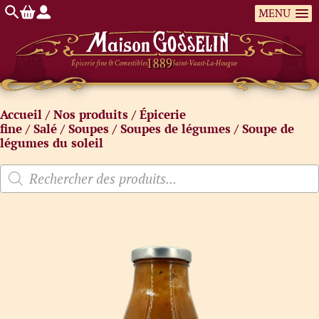
MENU
Épicerie fine & Comestibles
Saint-Vaast-La-Hougue
Accueil
/
Nos produits
/
Épicerie
fine
/
Salé
/
Soupes
/
Soupes de légumes
/ Soupe de
légumes du soleil