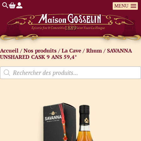
MENU
Épicerie fine & Comestibles
Saint-Vaast-La-Hougue
Accueil
/
Nos produits
/
La Cave
/
Rhum
/ SAVANNA
UNSHARED CASK 9 ANS 59,4°