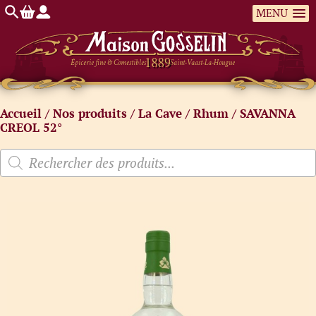
MENU
Épicerie fine & Comestibles
Saint-Vaast-La-Hougue
Accueil
/
Nos produits
/
La Cave
/
Rhum
/ SAVANNA
CREOL 52°