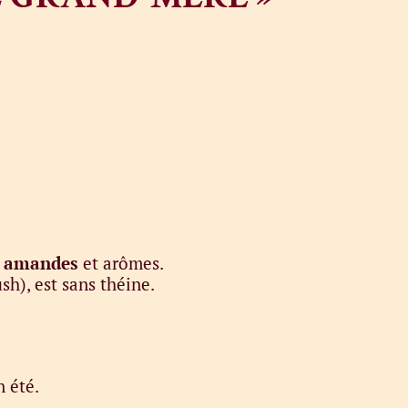
,
amandes
et arômes.
h), est sans théine.
n été.