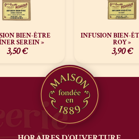
SION BIEN-ÊTRE
INFUSION BIEN-ÊT
DÎNER SEREIN »
ROY »
3,50
€
3,90
€
HORAIRES
D'OUVERTURE