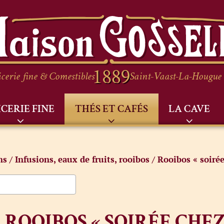
cerie fine & Comestibles
Saint-Vaast-La-Hougue
ICERIE FINE
THÉS ET CAFÉS
LA CAVE
ns
/
Infusions, eaux de fruits, rooibos
/ Rooibos « soiré
ROOIBOS « SOIRÉE CHE