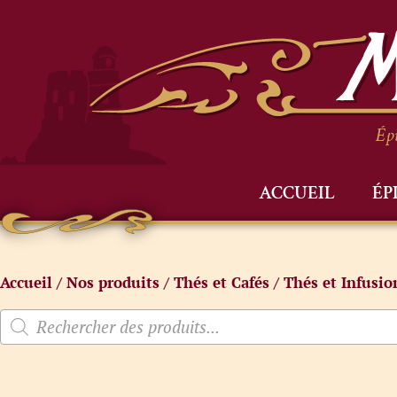
Épi
ACCUEIL
ÉP
Accueil
/
Nos produits
/
Thés et Cafés
/
Thés et Infusio