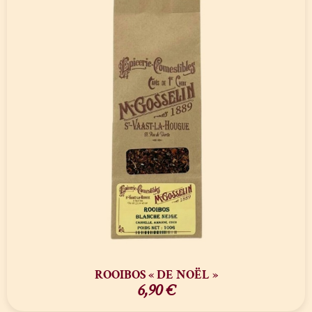
ROOIBOS « DE NOËL »
6,90
€