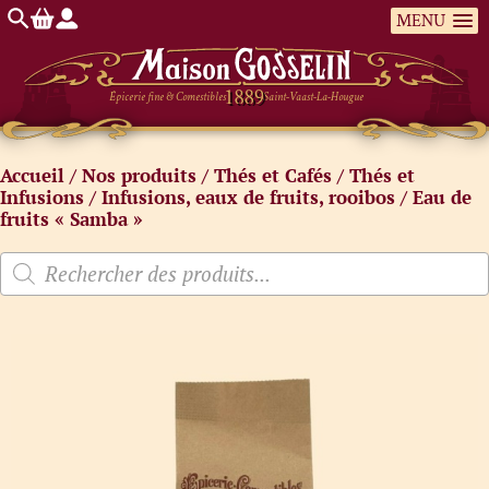
MENU
Épicerie fine & Comestibles
Saint-Vaast-La-Hougue
Accueil
/
Nos produits
/
Thés et Cafés
/
Thés et
Infusions
/
Infusions, eaux de fruits, rooibos
/ Eau de
fruits « Samba »