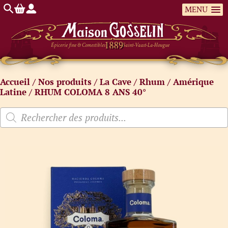
MENU
Épicerie fine & Comestibles
Saint-Vaast-La-Hougue
Accueil
/
Nos produits
/
La Cave
/
Rhum
/
Amérique
Latine
/ RHUM COLOMA 8 ANS 40°