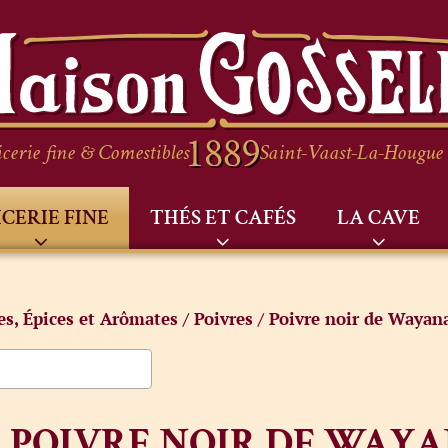
cerie fine & Comestibles
Saint-Vaast-La-Hougue
ICERIE FINE
THÉS ET CAFÉS
LA CAVE
res, Épices et Arômates
/
Poivres
/ Poivre noir de Wayan
POIVRE NOIR DE WAY