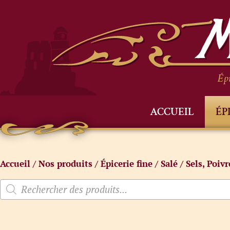
Épi
ACCUEIL
ÉP
Accueil
/
Nos produits
/
Épicerie fine
/
Salé
/
Sels, Poiv