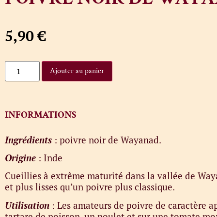
5,90
€
Ajouter au panier
INFORMATIONS
Ingrédients
: poivre noir de Wayanad.
Origine
: Inde
Cueillies à extrême maturité dans la vallée de Waya
et plus lisses qu’un poivre plus classique.
Utilisation
: Les amateurs de poivre de caractère ap
tartare de poisson, un poulet et sur une tomate mo