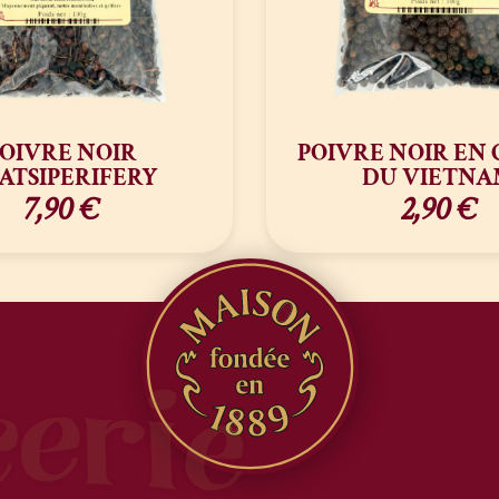
OIVRE NOIR
POIVRE NOIR EN 
ATSIPERIFERY
DU VIETNA
7,90
€
2,90
€