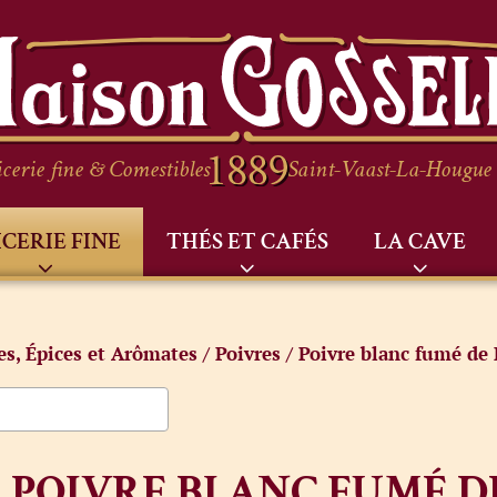
cerie fine & Comestibles
Saint-Vaast-La-Hougue
ICERIE FINE
THÉS ET CAFÉS
LA CAVE
res, Épices et Arômates
/
Poivres
/ Poivre blanc fumé de
POIVRE BLANC FUMÉ 