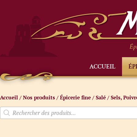
Épi
ACCUEIL
ÉP
Accueil
/
Nos produits
/
Épicerie fine
/
Salé
/
Sels, Poiv