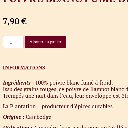
7,90
€
Ajouter au panier
INFORMATIONS
Ingrédients
: 100% poivre blanc fumé à froid.
Issu des grains rouges, ce poivre de Kampot blanc 
Trempés une nuit dans l’eau, leur enveloppe est ôtée
La Plantation : producteur d’épices durables
Origine :
Cambodge
Utilisation
: A moudre frais sur du poisson (grillé o