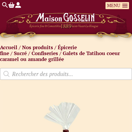
MENU
Épicerie fine & Comestibles
Saint-Vaast-La-Hougue
Accueil
/
Nos produits
/
Épicerie
fine
/
Sucré
/
Confiseries
/ Galets de Tatihou coeur
caramel ou amande grillée