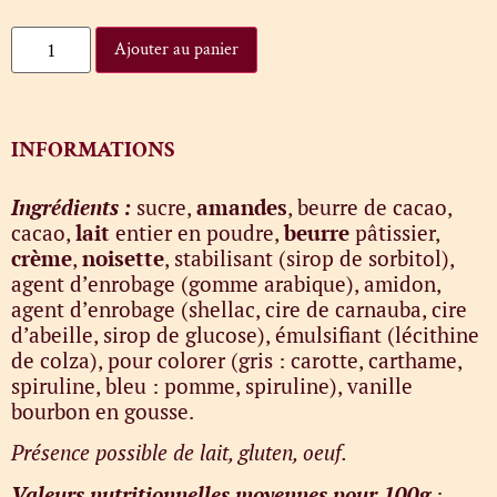
Ajouter au panier
INFORMATIONS
Ingrédients :
sucre,
amandes
, beurre de cacao,
cacao,
lait
entier en poudre,
beurre
pâtissier,
crème
,
noisette
, stabilisant (sirop de sorbitol),
agent d’enrobage (gomme arabique), amidon,
agent d’enrobage (shellac, cire de carnauba, cire
d’abeille, sirop de glucose), émulsifiant (lécithine
de colza), pour colorer (gris : carotte, carthame,
spiruline, bleu : pomme, spiruline), vanille
bourbon en gousse.
Présence possible de lait, gluten, oeuf.
Valeurs nutritionnelles moyennes pour 100g
: