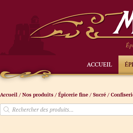
Épi
ACCUEIL
ÉP
Accueil
/
Nos produits
/
Épicerie fine
/
Sucré
/
Confiseri