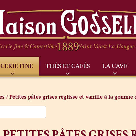
cerie fine & Comestibles
Saint-Vaast-La-Hougue
ICERIE FINE
THÉS ET CAFÉS
LA CAVE
es
/ Petites pâtes grises réglisse et vanille à la gomme 
PETITES PÂTES GRISES 