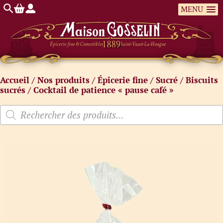
MENU
Épicerie fine & Comestibles
Saint-Vaast-La-Hougue
Accueil
/
Nos produits
/
Épicerie fine
/
Sucré
/
Biscuits
sucrés
/ Cocktail de patience « pause café »