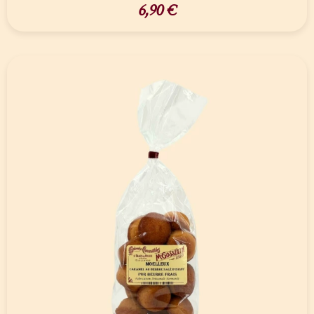
6,90
€