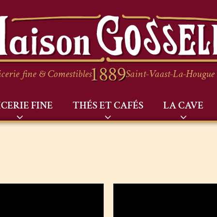
cerie fine & Comestibles
Saint-Vaast-La-Hougue
ICERIE FINE
THÉS ET CAFÉS
LA CAVE