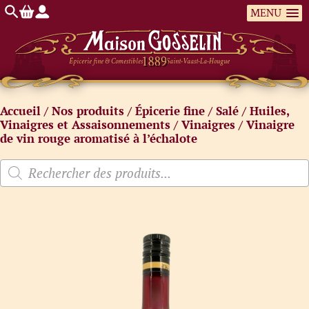
MENU
Épicerie fine & Comestibles
Saint-Vaast-La-Hougue
Accueil
/
Nos produits
/
Épicerie fine
/
Salé
/
Huiles,
Vinaigres et Assaisonnements
/
Vinaigres
/ Vinaigre
de vin rouge aromatisé à l’échalote