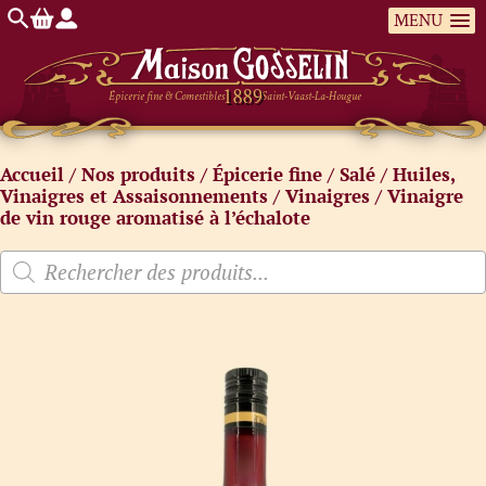
MENU
Épicerie fine & Comestibles
Saint-Vaast-La-Hougue
Accueil
/
Nos produits
/
Épicerie fine
/
Salé
/
Huiles,
Vinaigres et Assaisonnements
/
Vinaigres
/ Vinaigre
de vin rouge aromatisé à l’échalote