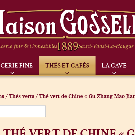
cerie fine & Comestibles
Saint-Vaast-La-Hougue
ICERIE FINE
THÉS ET CAFÉS
LA CAVE
ns
/
Thés verts
/ Thé vert de Chine « Gu Zhang Mao Jian
THÉ VERT DE CHINE « 