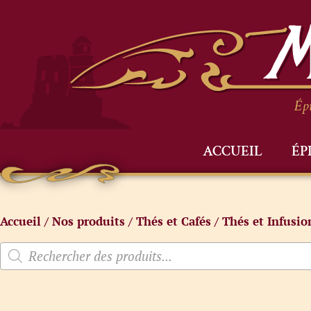
Épi
ACCUEIL
ÉP
Accueil
/
Nos produits
/
Thés et Cafés
/
Thés et Infusio