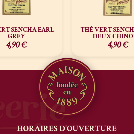
ERT SENCHA EARL
THÉ VERT SENCHA
GREY
DEUX CHINOI
4,90
€
4,90
€
HORAIRES
D'OUVERTURE