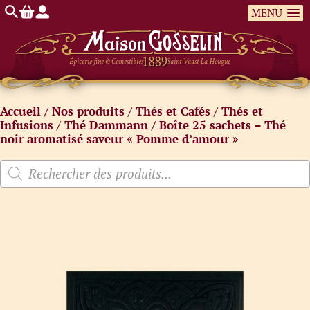
MENU
Épicerie fine & Comestibles
Saint-Vaast-La-Hougue
Accueil
/
Nos produits
/
Thés et Cafés
/
Thés et
Infusions
/
Thé Dammann
/ Boîte 25 sachets – Thé
noir aromatisé saveur « Pomme d’amour »