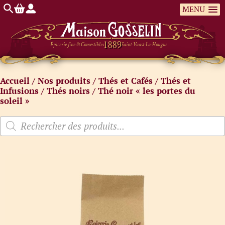
MENU
Épicerie fine & Comestibles
Saint-Vaast-La-Hougue
Accueil
/
Nos produits
/
Thés et Cafés
/
Thés et
Infusions
/
Thés noirs
/ Thé noir « les portes du
soleil »