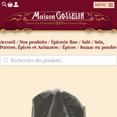
MENU
Épicerie fine & Comestibles
Saint-Vaast-La-Hougue
Accueil
/
Nos produits
/
Épicerie fine
/
Salé
/
Sels,
Poivres, Épices et Arômates
/
Épices
/ Sumac en poudre