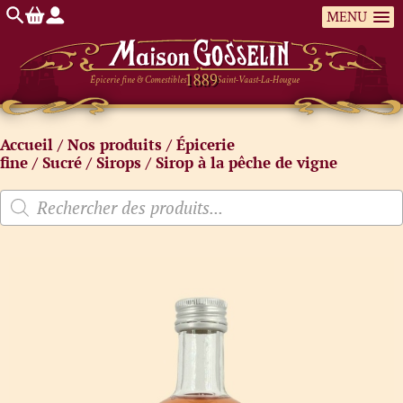
MENU
Épicerie fine & Comestibles
Saint-Vaast-La-Hougue
Accueil
/
Nos produits
/
Épicerie
fine
/
Sucré
/
Sirops
/ Sirop à la pêche de vigne