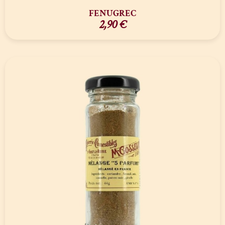
FENUGREC
2,90
€