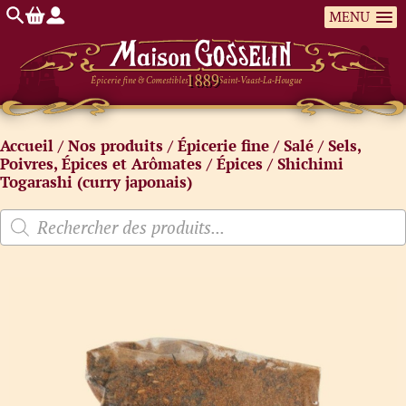
MENU
Épicerie fine & Comestibles
Saint-Vaast-La-Hougue
Accueil
/
Nos produits
/
Épicerie fine
/
Salé
/
Sels,
Poivres, Épices et Arômates
/
Épices
/ Shichimi
Togarashi (curry japonais)