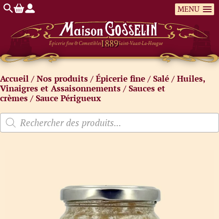
MENU
Épicerie fine & Comestibles
Saint-Vaast-La-Hougue
Accueil
/
Nos produits
/
Épicerie fine
/
Salé
/
Huiles,
Vinaigres et Assaisonnements
/
Sauces et
crèmes
/ Sauce Périgueux