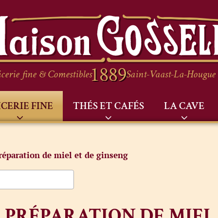
cerie fine & Comestibles
Saint-Vaast-La-Hougue
ICERIE FINE
THÉS ET CAFÉS
LA CAVE
réparation de miel et de ginseng
PRÉPARATION DE MIEL