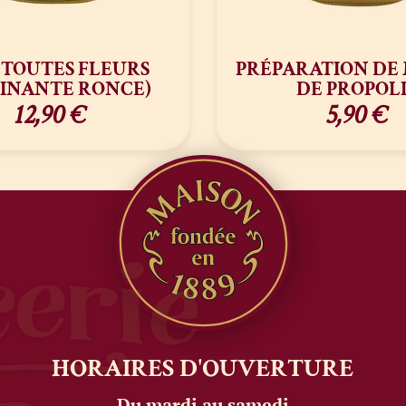
 TOUTES FLEURS
PRÉPARATION DE 
INANTE RONCE)
DE PROPOLI
12,90
€
5,90
€
HORAIRES
D'OUVERTURE
Du mardi au samedi