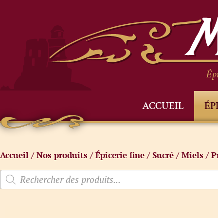
Épi
ACCUEIL
ÉP
Accueil
/
Nos produits
/
Épicerie fine
/
Sucré
/
Miels
/ P