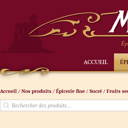
Épi
ACCUEIL
ÉP
Accueil
/
Nos produits
/
Épicerie fine
/
Sucré
/
Fruits se