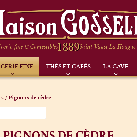
cerie fine & Comestibles
Saint-Vaast-La-Hougue
ICERIE FINE
THÉS ET CAFÉS
LA CAVE
cs
/ Pignons de cèdre
PIGNONS DE CÈDRE