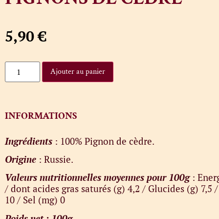
5,90
€
Ajouter au panier
INFORMATIONS
Ingrédients
: 100% Pignon de cèdre.
Origine
: Russie.
Valeurs nutritionnelles moyennes pour 100g
: Energ
/ dont acides gras saturés (g) 4,2 / Glucides (g) 7,5 /
10 / Sel (mg) 0
Poids net : 100g