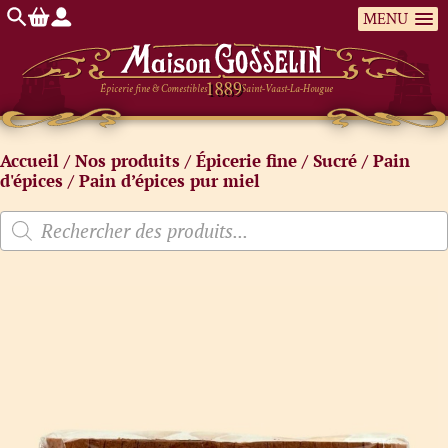
MENU
Épicerie fine & Comestibles
Saint-Vaast-La-Hougue
Accueil
/
Nos produits
/
Épicerie fine
/
Sucré
/
Pain
d'épices
/ Pain d’épices pur miel