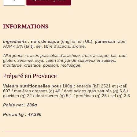
INFORMATIONS
Ingrédients :
noix de cajou
(origine non UE),
parmesan
râpé
AOP 4,5% (
lait
), sel, fibre d’acacia, arôme.
Allergènes : traces possibles d’arachide, fruits à coque, lait,
œuf
,
gluten, sésame, soja, céleri anhydride sulfureux et sulfites,
moutarde, crustacé, poisson, mollusque.
Préparé en Provence
Valeurs nutritionnelles pour 100g :
énergie (kJ) 2521 et (kcal)
607 / matières grasses (g) 46 / dont acides gras saturés (g) 6,8 /
glucides (g) 22 / dont sucres (g) 5,1 / protéines (g) 25 / sel (g) 2,6
Poids net : 230g
Prix au kg : 47,39€