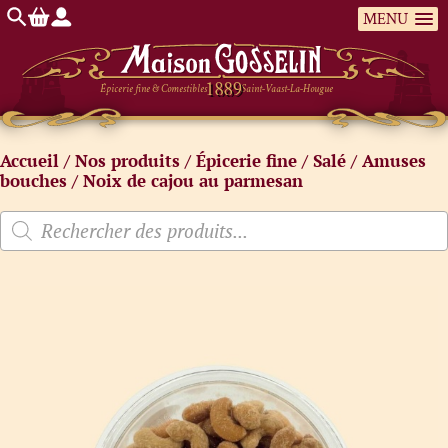
MENU
Épicerie fine & Comestibles
Saint-Vaast-La-Hougue
Accueil
/
Nos produits
/
Épicerie fine
/
Salé
/
Amuses
bouches
/ Noix de cajou au parmesan