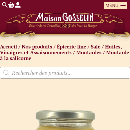
MENU
Épicerie fine & Comestibles
Saint-Vaast-La-Hougue
Accueil
/
Nos produits
/
Épicerie fine
/
Salé
/
Huiles,
Vinaigres et Assaisonnements
/
Moutardes
/ Moutarde
à la salicorne