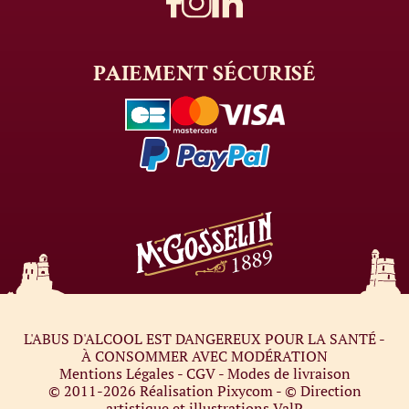
PAIEMENT
SÉCURISÉ
L'ABUS D'ALCOOL EST DANGEREUX POUR LA SANTÉ -
À CONSOMMER AVEC MODÉRATION
Mentions Légales
-
CGV
-
Modes de livraison
© 2011-2026
Réalisation Pixycom
- © Direction
artistique et illustrations
ValP