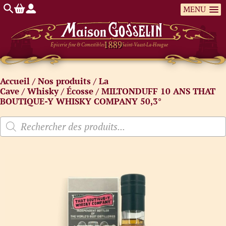
MENU
Épicerie fine & Comestibles
Saint-Vaast-La-Hougue
Accueil
/
Nos produits
/
La
Cave
/
Whisky
/
Écosse
/ MILTONDUFF 10 ANS THAT
BOUTIQUE-Y WHISKY COMPANY 50,3°