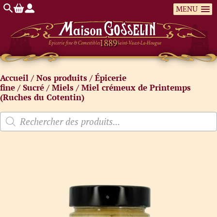
MENU
Épicerie fine & Comestibles
Saint-Vaast-La-Hougue
Accueil
/
Nos produits
/
Épicerie
fine
/
Sucré
/
Miels
/ Miel crémeux de Printemps
(Ruches du Cotentin)