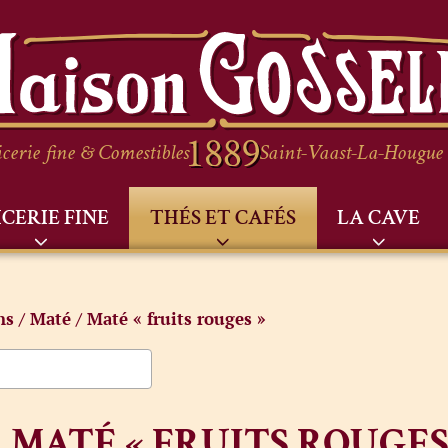
cerie fine & Comestibles
Saint-Vaast-La-Hougue
ICERIE FINE
THÉS ET CAFÉS
LA CAVE
ns
/
Maté
/ Maté « fruits rouges »
MATÉ « FRUITS ROUGES