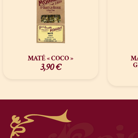
MATÉ « COCO »
M
G
3,90
€