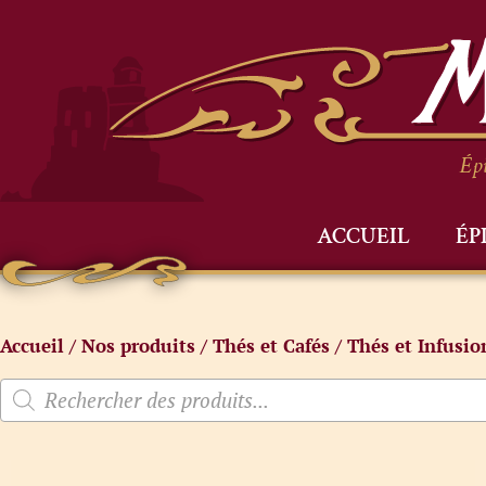
Épi
ACCUEIL
ÉP
Accueil
/
Nos produits
/
Thés et Cafés
/
Thés et Infusio