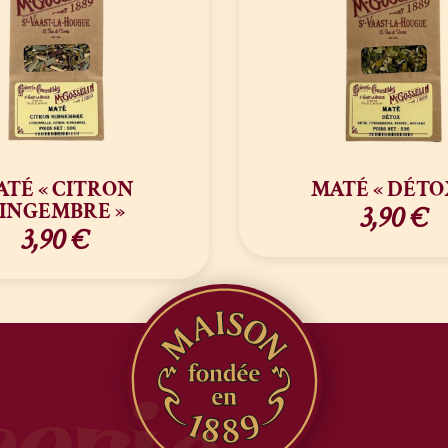
ATÉ « CITRON
MATÉ « DÉTO
INGEMBRE »
3,90
€
3,90
€