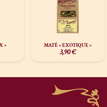
X »
MATÉ « EXOTIQUE »
3,90
€