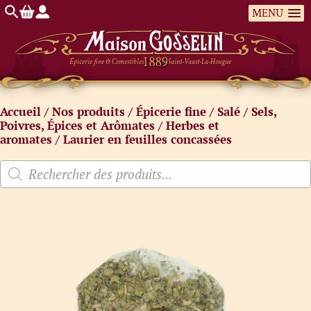
MENU
Épicerie fine & Comestibles
Saint-Vaast-La-Hougue
Accueil
/
Nos produits
/
Épicerie fine
/
Salé
/
Sels,
Poivres, Épices et Arômates
/
Herbes et
aromates
/ Laurier en feuilles concassées