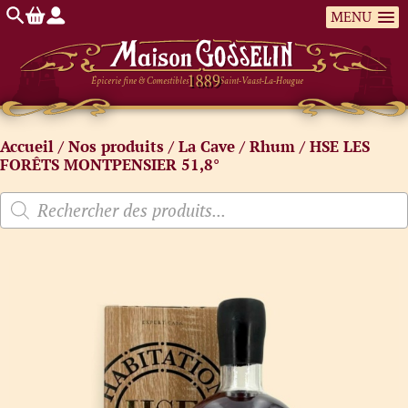
MENU
Épicerie fine & Comestibles
Saint-Vaast-La-Hougue
Accueil
/
Nos produits
/
La Cave
/
Rhum
/ HSE LES
FORÊTS MONTPENSIER 51,8°