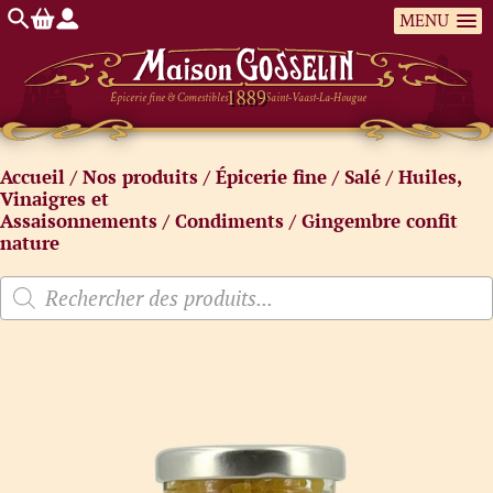
MENU
Épicerie fine & Comestibles
Saint-Vaast-La-Hougue
Accueil
/
Nos produits
/
Épicerie fine
/
Salé
/
Huiles,
Vinaigres et
Assaisonnements
/
Condiments
/ Gingembre confit
nature