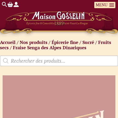
MENU
Épicerie fine & Comestibles
Saint-Vaast-La-Hougue
Accueil
/
Nos produits
/
Épicerie fine
/
Sucré
/
Fruits
secs
/ Fraise Senga des Alpes Dinariques