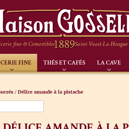
cerie fine & Comestibles
Saint-Vaast-La-Hougue
ICERIE FINE
THÉS ET CAFÉS
LA CAVE
sucrés
/ Délice amande à la pistache
DÉLICE AMANDE À LA 