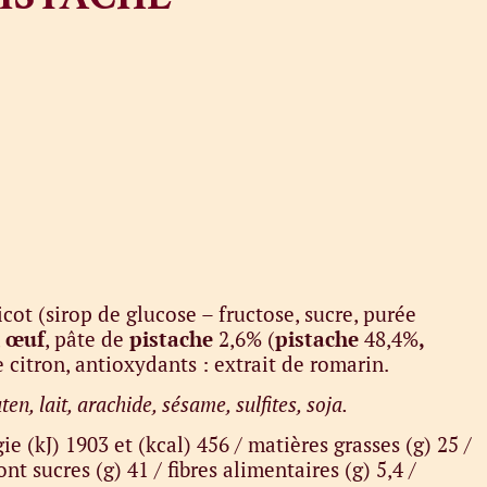
icot (sirop de glucose – fructose, sucre, purée
,
œuf
, pâte de
pistache
2,6% (
pistache
48,4%
,
e citron, antioxydants : extrait de romarin.
en, lait, arachide, sésame, sulfites, soja.
ie (kJ) 1903 et (kcal) 456 / matières grasses (g) 25 /
ont sucres (g) 41 / fibres alimentaires (g) 5,4 /