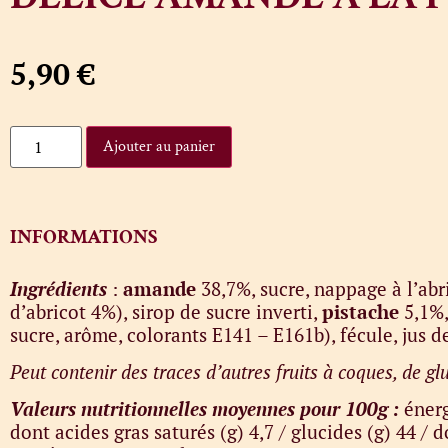
5,90
€
Ajouter au panier
INFORMATIONS
Ingrédients
:
amande
38,7%, sucre, nappage à l’abr
d’abricot 4%), sirop de sucre inverti,
pistache
5,1%
sucre, arôme, colorants E141 – E161b), fécule, jus d
Peut contenir des traces d’autres fruits à coques, de glut
Valeurs nutritionnelles moyennes pour 100g :
énerg
dont acides gras saturés (g) 4,7 / glucides (g) 44 / d