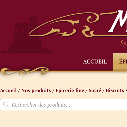
Épi
ACCUEIL
ÉP
Accueil
/
Nos produits
/
Épicerie fine
/
Sucré
/
Biscuits 