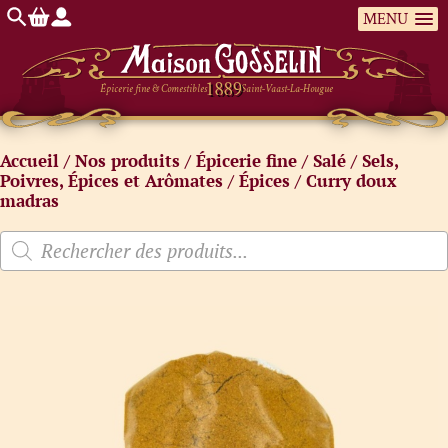
MENU
Épicerie fine & Comestibles
Saint-Vaast-La-Hougue
Accueil
/
Nos produits
/
Épicerie fine
/
Salé
/
Sels,
Poivres, Épices et Arômates
/
Épices
/ Curry doux
madras