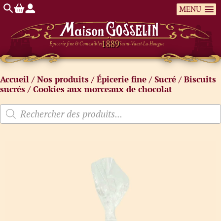
MENU
Épicerie fine & Comestibles
Saint-Vaast-La-Hougue
Accueil
/
Nos produits
/
Épicerie fine
/
Sucré
/
Biscuits
sucrés
/ Cookies aux morceaux de chocolat